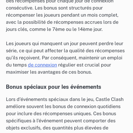
des récompenses pour chaque jour de connexion
consécutive. Les bonus sont structurés pour
récompenser les joueurs pendant un mois complet,
avec la possibilité de récompenses accrues lors de
jours clés, comme le 7ème ou le 14ème jour.
Les joueurs qui manquent un jour peuvent perdre leur
série, ce qui peut affecter la qualité des récompenses
qu’ils reçoivent. Par conséquent, maintenir un emploi
du temps
de connexion
régulier est crucial pour
maximiser les avantages de ces bonus.
Bonus spéciaux pour les événements
Lors d’événements spéciaux dans le jeu, Castle Clash
améliore souvent les bonus de connexion quotidiens
pour inclure des récompenses uniques. Ces bonus
spécifiques à l’événement peuvent comporter des
objets exclusifs, des quantités plus élevées de