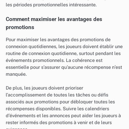
les périodes promotionnelles intéressante.
Comment maximiser les avantages des
promotions
Pour maximiser les avantages des promotions de
connexion quotidiennes, les joueurs doivent établir une
routine de connexion quotidienne, surtout pendant les
événements promotionnels. La cohérence est
essentielle pour s’assurer qu’aucune récompense n’est
manquée.
De plus, les joueurs doivent prioriser
l’accomplissement de toutes les tâches ou défis
associés aux promotions pour débloquer toutes les
récompenses disponibles. Suivre les calendriers
d’événements et les annonces peut aider les joueurs à
rester informés des promotions à venir et de leurs