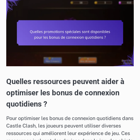
Quelles ressources peuvent aider à
optimiser les bonus de connexion
quotidiens ?
Pour optimiser les bonus de connexion quotidiens dans
Castle Clash, les joueurs peuvent utiliser diverses
ressources qui améliorent leur expérience de jeu. Ces