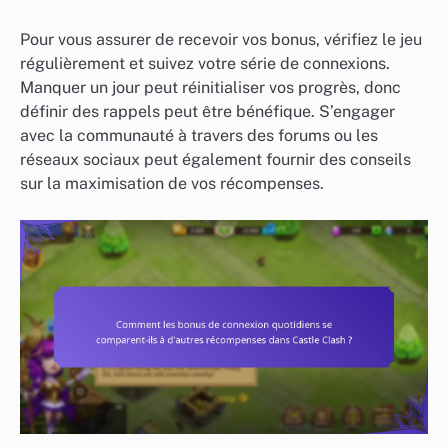
Pour vous assurer de recevoir vos bonus, vérifiez le jeu
régulièrement et suivez votre série de connexions.
Manquer un jour peut réinitialiser vos progrès, donc
définir des rappels peut être bénéfique. S’engager
avec la communauté à travers des forums ou les
réseaux sociaux peut également fournir des conseils
sur la maximisation de vos récompenses.