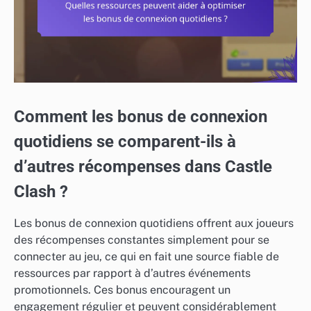
Comment les bonus de connexion
quotidiens se comparent-ils à
d’autres récompenses dans Castle
Clash ?
Les bonus de connexion quotidiens offrent aux joueurs
des récompenses constantes simplement pour se
connecter au jeu, ce qui en fait une source fiable de
ressources par rapport à d’autres événements
promotionnels. Ces bonus encouragent un
engagement régulier et peuvent considérablement