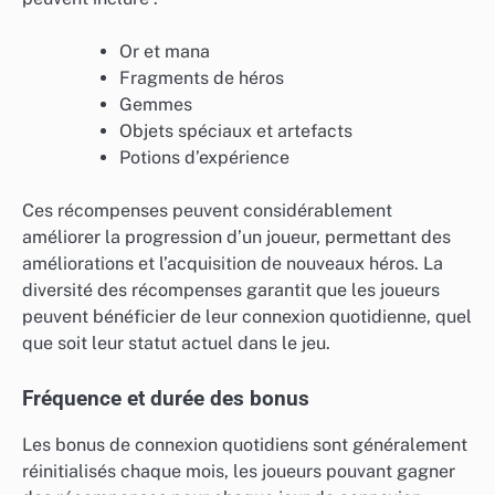
Or et mana
Fragments de héros
Gemmes
Objets spéciaux et artefacts
Potions d’expérience
Ces récompenses peuvent considérablement
améliorer la progression d’un joueur, permettant des
améliorations et l’acquisition de nouveaux héros. La
diversité des récompenses garantit que les joueurs
peuvent bénéficier de leur connexion quotidienne, quel
que soit leur statut actuel dans le jeu.
Fréquence et durée des bonus
Les bonus de connexion quotidiens sont généralement
réinitialisés chaque mois, les joueurs pouvant gagner