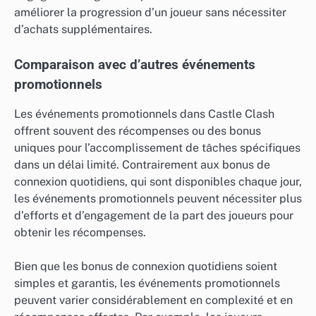
améliorer la progression d’un joueur sans nécessiter
d’achats supplémentaires.
Comparaison avec d’autres événements
promotionnels
Les événements promotionnels dans Castle Clash
offrent souvent des récompenses ou des bonus
uniques pour l’accomplissement de tâches spécifiques
dans un délai limité. Contrairement aux bonus de
connexion quotidiens, qui sont disponibles chaque jour,
les événements promotionnels peuvent nécessiter plus
d’efforts et d’engagement de la part des joueurs pour
obtenir les récompenses.
Bien que les bonus de connexion quotidiens soient
simples et garantis, les événements promotionnels
peuvent varier considérablement en complexité et en