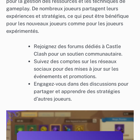
pour la gestion des ressources et les techniques de
gameplay. De nombreux joueurs partagent leurs
expériences et stratégies, ce qui peut être bénéfique
pour les nouveaux joueurs comme pour les joueurs
expérimentés.
Rejoignez des forums dédiés à Castle
Clash pour un soutien communautaire.
Suivez des comptes sur les réseaux
sociaux pour des mises à jour sur les
événements et promotions.
Engagez-vous dans des discussions pour
partager et apprendre des stratégies
d’autres joueurs.