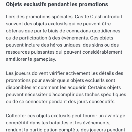
Objets exclusifs pendant les promotions
Lors des promotions spéciales, Castle Clash introduit
souvent des objets exclusifs qui ne peuvent être
obtenus que par le biais de connexions quotidiennes
ou de participation à des événements. Ces objets
peuvent inclure des héros uniques, des skins ou des
ressources puissantes qui peuvent considérablement
améliorer le gameplay.
Les joueurs doivent vérifier activement les détails des
promotions pour savoir quels objets exclusifs sont
disponibles et comment les acquérir. Certains objets
peuvent nécessiter d’accomplir des tâches spécifiques
ou de se connecter pendant des jours consécutifs.
Collecter ces objets exclusifs peut fournir un avantage
compétitif dans les batailles et les événements,
rendant la participation complète des joueurs pendant