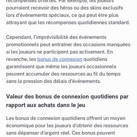
récompenses offertes. Par exemple, les joueurs
pourraient recevoir des héros ou des skins exclusifs
lors d’événements spéciaux, ce qui peut être plus
attrayant que les récompenses quotidiennes standard.
Cependant, l’imprévisibilité des événements
promotionnels peut entraîner des occasions manquées
si les joueurs ne participent pas activement. En
revanche, les
bonus de connexion
quotidiens
garantissent que même les joueurs occasionnels
peuvent accumuler des ressources au fil du temps
sans la pression des délais d’événements.
Valeur des bonus de connexion quotidiens par
rapport aux achats dans le jeu
Les bonus de connexion quotidiens offrent un moyen
économique pour les joueurs d’obtenir des ressources
sans dépenser d’argent réel. Ces bonus peuvent