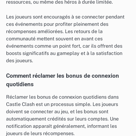
ressources, ou même des héros à durée limitée.
Les joueurs sont encouragés à se connecter pendant
ces événements pour profiter pleinement des
récompenses améliorées. Les retours de la
communauté mettent souvent en avant ces
événements comme un point fort, car ils offrent des
boosts significatifs au gameplay et à la satisfaction
des joueurs.
Comment réclamer les bonus de connexion
quotidiens
Réclamer les bonus de connexion quotidiens dans
Castle Clash est un processus simple. Les joueurs
doivent se connecter au jeu, et les bonus sont
automatiquement crédités sur leurs comptes. Une
notification apparaît généralement, informant les
joueurs de leurs récompenses.