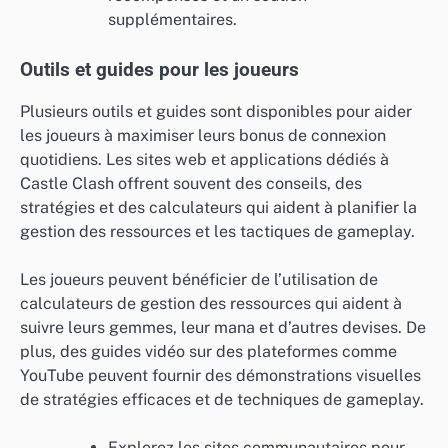
supplémentaires.
Outils et guides pour les joueurs
Plusieurs outils et guides sont disponibles pour aider
les joueurs à maximiser leurs bonus de connexion
quotidiens. Les sites web et applications dédiés à
Castle Clash offrent souvent des conseils, des
stratégies et des calculateurs qui aident à planifier la
gestion des ressources et les tactiques de gameplay.
Les joueurs peuvent bénéficier de l’utilisation de
calculateurs de gestion des ressources qui aident à
suivre leurs gemmes, leur mana et d’autres devises. De
plus, des guides vidéo sur des plateformes comme
YouTube peuvent fournir des démonstrations visuelles
de stratégies efficaces et de techniques de gameplay.
Explorez les sites communautaires pour