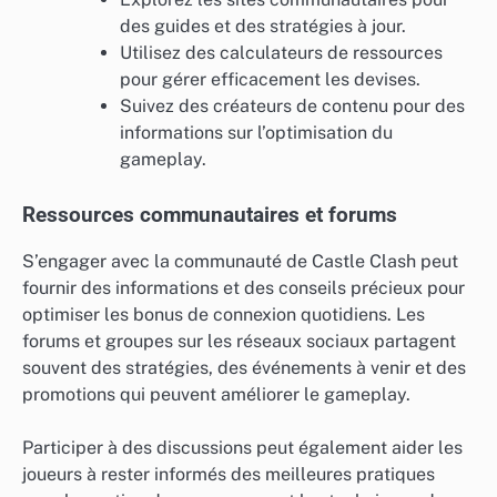
des guides et des stratégies à jour.
Utilisez des calculateurs de ressources
pour gérer efficacement les devises.
Suivez des créateurs de contenu pour des
informations sur l’optimisation du
gameplay.
Ressources communautaires et forums
S’engager avec la communauté de Castle Clash peut
fournir des informations et des conseils précieux pour
optimiser les bonus de connexion quotidiens. Les
forums et groupes sur les réseaux sociaux partagent
souvent des stratégies, des événements à venir et des
promotions qui peuvent améliorer le gameplay.
Participer à des discussions peut également aider les
joueurs à rester informés des meilleures pratiques