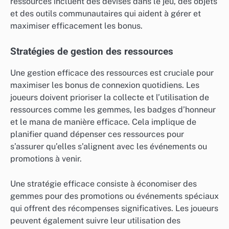
ressources incluent des devises dans le jeu, des objets
et des outils communautaires qui aident à gérer et
maximiser efficacement les bonus.
Stratégies de gestion des ressources
Une gestion efficace des ressources est cruciale pour
maximiser les bonus de connexion quotidiens. Les
joueurs doivent prioriser la collecte et l’utilisation de
ressources comme les gemmes, les badges d’honneur
et le mana de manière efficace. Cela implique de
planifier quand dépenser ces ressources pour
s’assurer qu’elles s’alignent avec les événements ou
promotions à venir.
Une stratégie efficace consiste à économiser des
gemmes pour des promotions ou événements spéciaux
qui offrent des récompenses significatives. Les joueurs
peuvent également suivre leur utilisation des