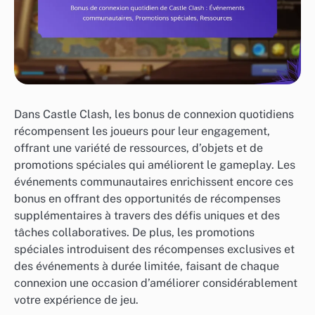
Dans Castle Clash, les bonus de connexion quotidiens
récompensent les joueurs pour leur engagement,
offrant une variété de ressources, d’objets et de
promotions spéciales qui améliorent le gameplay. Les
événements communautaires enrichissent encore ces
bonus en offrant des opportunités de récompenses
supplémentaires à travers des défis uniques et des
tâches collaboratives. De plus, les promotions
spéciales introduisent des récompenses exclusives et
des événements à durée limitée, faisant de chaque
connexion une occasion d’améliorer considérablement
votre expérience de jeu.