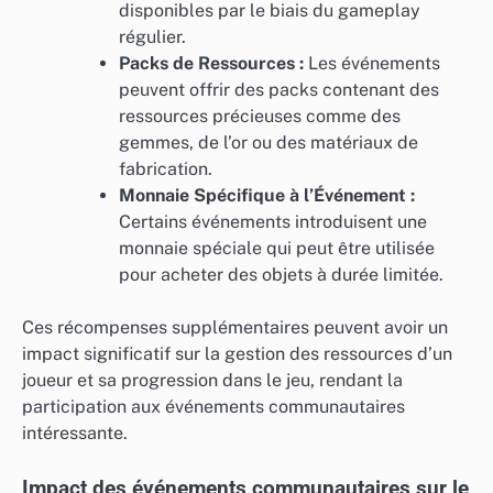
disponibles par le biais du gameplay
régulier.
Packs de Ressources :
Les événements
peuvent offrir des packs contenant des
ressources précieuses comme des
gemmes, de l’or ou des matériaux de
fabrication.
Monnaie Spécifique à l’Événement :
Certains événements introduisent une
monnaie spéciale qui peut être utilisée
pour acheter des objets à durée limitée.
Ces récompenses supplémentaires peuvent avoir un
impact significatif sur la gestion des ressources d’un
joueur et sa progression dans le jeu, rendant la
participation aux événements communautaires
intéressante.
Impact des événements communautaires sur le