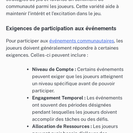
communauté parmi les joueurs. Cette variété aide à
maintenir l’intérêt et l’excitation dans le jeu.
Exigences de participation aux événements
Pour participer aux
événements communautaires
, les
joueurs doivent généralement répondre à certaines
exigences. Celles-ci peuvent inclure :
Niveau de Compte :
Certains événements
peuvent exiger que les joueurs atteignent
un niveau spécifique avant de pouvoir
participer.
Engagement Temporel :
Les événements
ont souvent des périodes désignées
pendant lesquelles les joueurs doivent
accomplir des tâches ou des défis.
Allocation de Ressources :
Les joueurs