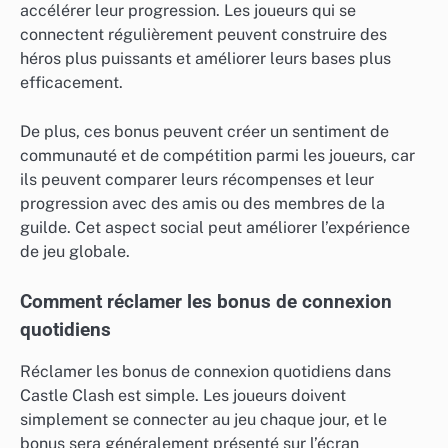
accélérer leur progression. Les joueurs qui se
connectent régulièrement peuvent construire des
héros plus puissants et améliorer leurs bases plus
efficacement.
De plus, ces bonus peuvent créer un sentiment de
communauté et de compétition parmi les joueurs, car
ils peuvent comparer leurs récompenses et leur
progression avec des amis ou des membres de la
guilde. Cet aspect social peut améliorer l’expérience
de jeu globale.
Comment réclamer les bonus de connexion
quotidiens
Réclamer les bonus de connexion quotidiens dans
Castle Clash est simple. Les joueurs doivent
simplement se connecter au jeu chaque jour, et le
bonus sera généralement présenté sur l’écran