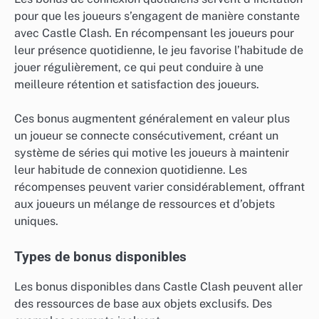
pour que les joueurs s’engagent de manière constante
avec Castle Clash. En récompensant les joueurs pour
leur présence quotidienne, le jeu favorise l’habitude de
jouer régulièrement, ce qui peut conduire à une
meilleure rétention et satisfaction des joueurs.
Ces bonus augmentent généralement en valeur plus
un joueur se connecte consécutivement, créant un
système de séries qui motive les joueurs à maintenir
leur habitude de connexion quotidienne. Les
récompenses peuvent varier considérablement, offrant
aux joueurs un mélange de ressources et d’objets
uniques.
Types de bonus disponibles
Les bonus disponibles dans Castle Clash peuvent aller
des ressources de base aux objets exclusifs. Des