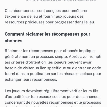
Ces récompenses sont conçues pour améliorer
l’expérience de jeu et fournir aux joueurs des
ressources précieuses pour progresser dans le jeu.
Comment réclamer les récompenses pour
abonnés
Réclamer les récompenses pour abonnés implique
généralement un processus simple. Après avoir rempli
les critères d’obtention, les joueurs peuvent avoir
besoin de visiter un lien spécifique ou d’entrer un code
fourni dans la publication sur les réseaux sociaux pour
échanger leurs récompenses.
Les joueurs devraient régulièrement vérifier leurs fils
d’actualité sur les réseaux sociaux pour des annonces
concernant de nouvelles récompenses et le processus