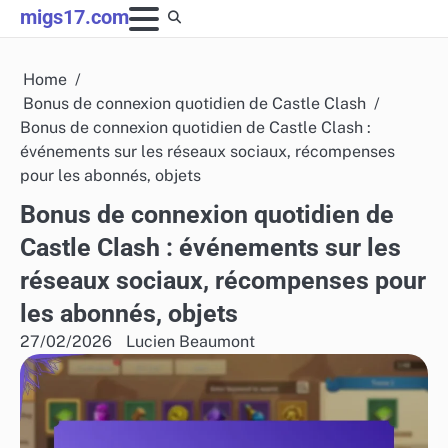
Skip
migs17.com
to
content
Home
Bonus de connexion quotidien de Castle Clash
Bonus de connexion quotidien de Castle Clash :
événements sur les réseaux sociaux, récompenses
pour les abonnés, objets
Bonus de connexion quotidien de
Castle Clash : événements sur les
réseaux sociaux, récompenses pour
les abonnés, objets
27/02/2026
Lucien Beaumont