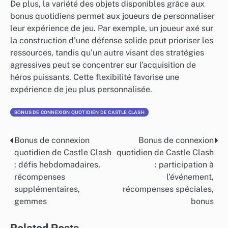
De plus, la variété des objets disponibles grâce aux
bonus quotidiens permet aux joueurs de personnaliser
leur expérience de jeu. Par exemple, un joueur axé sur
la construction d’une défense solide peut prioriser les
ressources, tandis qu’un autre visant des stratégies
agressives peut se concentrer sur l’acquisition de
héros puissants. Cette flexibilité favorise une
expérience de jeu plus personnalisée.
BONUS DE CONNEXION QUOTIDIEN DE CASTLE CLASH
Bonus de connexion
Bonus de connexion
Post
quotidien de Castle Clash
quotidien de Castle Clash
navigation
: défis hebdomadaires,
: participation à
récompenses
l’événement,
supplémentaires,
récompenses spéciales,
gemmes
bonus
Related Posts