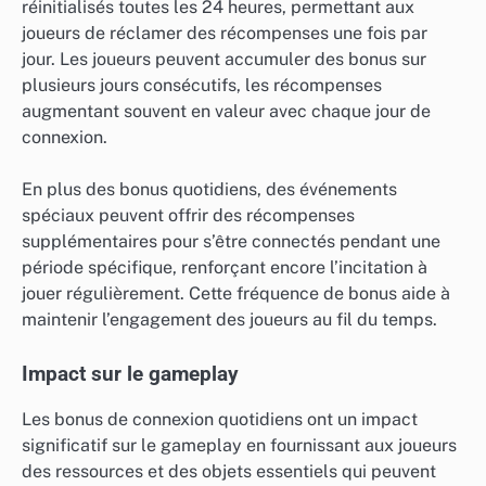
réinitialisés toutes les 24 heures, permettant aux
joueurs de réclamer des récompenses une fois par
jour. Les joueurs peuvent accumuler des bonus sur
plusieurs jours consécutifs, les récompenses
augmentant souvent en valeur avec chaque jour de
connexion.
En plus des bonus quotidiens, des événements
spéciaux peuvent offrir des récompenses
supplémentaires pour s’être connectés pendant une
période spécifique, renforçant encore l’incitation à
jouer régulièrement. Cette fréquence de bonus aide à
maintenir l’engagement des joueurs au fil du temps.
Impact sur le gameplay
Les bonus de connexion quotidiens ont un impact
significatif sur le gameplay en fournissant aux joueurs
des ressources et des objets essentiels qui peuvent