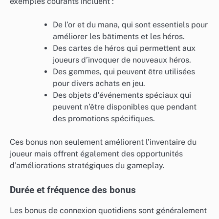
exemples courants incluent :
De l’or et du mana, qui sont essentiels pour
améliorer les bâtiments et les héros.
Des cartes de héros qui permettent aux
joueurs d’invoquer de nouveaux héros.
Des gemmes, qui peuvent être utilisées
pour divers achats en jeu.
Des objets d’événements spéciaux qui
peuvent n’être disponibles que pendant
des promotions spécifiques.
Ces bonus non seulement améliorent l’inventaire du
joueur mais offrent également des opportunités
d’améliorations stratégiques du gameplay.
Durée et fréquence des bonus
Les bonus de connexion quotidiens sont généralement