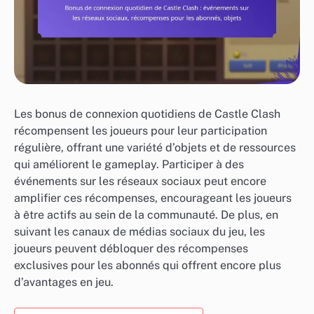
Les bonus de connexion quotidiens de Castle Clash
récompensent les joueurs pour leur participation
régulière, offrant une variété d’objets et de ressources
qui améliorent le gameplay. Participer à des
événements sur les réseaux sociaux peut encore
amplifier ces récompenses, encourageant les joueurs
à être actifs au sein de la communauté. De plus, en
suivant les canaux de médias sociaux du jeu, les
joueurs peuvent débloquer des récompenses
exclusives pour les abonnés qui offrent encore plus
d’avantages en jeu.