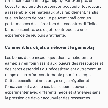
l’efficacité pendant le gameplay. Par exemple, un
boost temporaire de ressources peut aider les joueurs
à rassembler des matériaux plus rapidement, tandis
que les boosts de bataille peuvent améliorer les
performances des héros lors de rencontres difficiles.
Dans l’ensemble, ces objets contribuent à une
expérience de jeu plus gratifiante.
Comment les objets améliorent le gameplay
Les bonus de connexion quotidiens améliorent le
gameplay en fournissant aux joueurs des ressources et
des héros essentiels qui nécessiteraient autrement un
temps ou un effort considérable pour être acquis.
Cette accessibilité encourage un jeu régulier et
l’engagement avec le jeu. Les joueurs peuvent
expérimenter avec différents héros et stratégies sans
la pression de devoir accumuler des ressources.