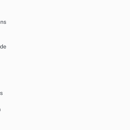
ans
 de
ns
a