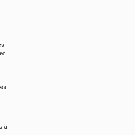
es
er
des
s à