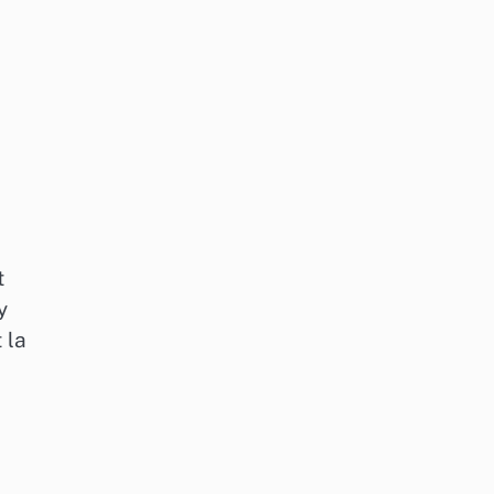
t
y
 la