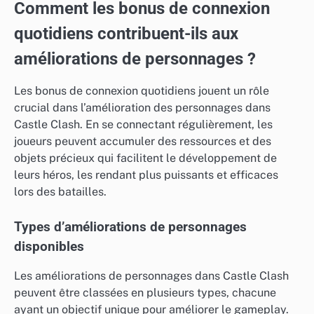
Comment les bonus de connexion
quotidiens contribuent-ils aux
améliorations de personnages ?
Les bonus de connexion quotidiens jouent un rôle
crucial dans l’amélioration des personnages dans
Castle Clash. En se connectant régulièrement, les
joueurs peuvent accumuler des ressources et des
objets précieux qui facilitent le développement de
leurs héros, les rendant plus puissants et efficaces
lors des batailles.
Types d’améliorations de personnages
disponibles
Les améliorations de personnages dans Castle Clash
peuvent être classées en plusieurs types, chacune
ayant un objectif unique pour améliorer le gameplay.