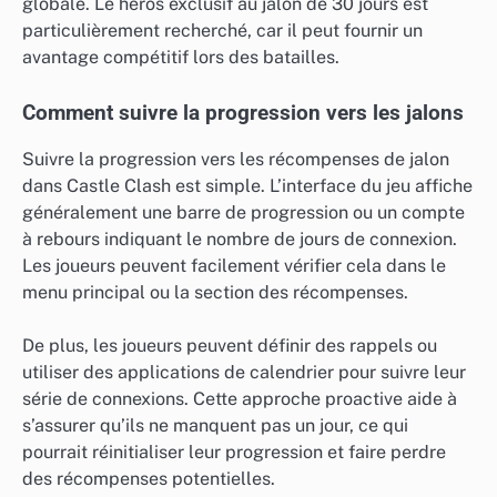
globale. Le héros exclusif au jalon de 30 jours est
particulièrement recherché, car il peut fournir un
avantage compétitif lors des batailles.
Comment suivre la progression vers les jalons
Suivre la progression vers les récompenses de jalon
dans Castle Clash est simple. L’interface du jeu affiche
généralement une barre de progression ou un compte
à rebours indiquant le nombre de jours de connexion.
Les joueurs peuvent facilement vérifier cela dans le
menu principal ou la section des récompenses.
De plus, les joueurs peuvent définir des rappels ou
utiliser des applications de calendrier pour suivre leur
série de connexions. Cette approche proactive aide à
s’assurer qu’ils ne manquent pas un jour, ce qui
pourrait réinitialiser leur progression et faire perdre
des récompenses potentielles.