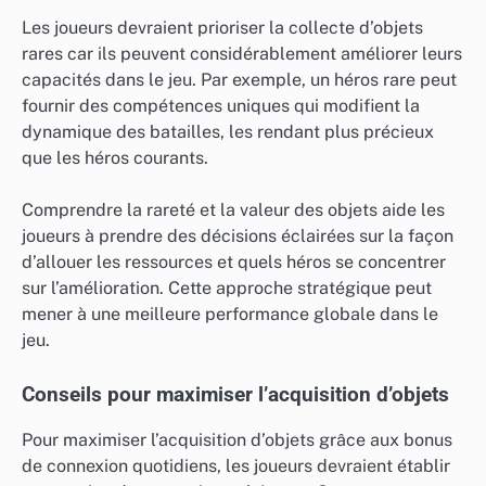
Les joueurs devraient prioriser la collecte d’objets
rares car ils peuvent considérablement améliorer leurs
capacités dans le jeu. Par exemple, un héros rare peut
fournir des compétences uniques qui modifient la
dynamique des batailles, les rendant plus précieux
que les héros courants.
Comprendre la rareté et la valeur des objets aide les
joueurs à prendre des décisions éclairées sur la façon
d’allouer les ressources et quels héros se concentrer
sur l’amélioration. Cette approche stratégique peut
mener à une meilleure performance globale dans le
jeu.
Conseils pour maximiser l’acquisition d’objets
Pour maximiser l’acquisition d’objets grâce aux bonus
de connexion quotidiens, les joueurs devraient établir