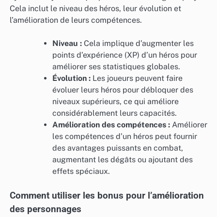
Cela inclut le niveau des héros, leur évolution et
l’amélioration de leurs compétences.
Niveau :
Cela implique d’augmenter les
points d’expérience (XP) d’un héros pour
améliorer ses statistiques globales.
Évolution :
Les joueurs peuvent faire
évoluer leurs héros pour débloquer des
niveaux supérieurs, ce qui améliore
considérablement leurs capacités.
Amélioration des compétences :
Améliorer
les compétences d’un héros peut fournir
des avantages puissants en combat,
augmentant les dégâts ou ajoutant des
effets spéciaux.
Comment utiliser les bonus pour l’amélioration
des personnages