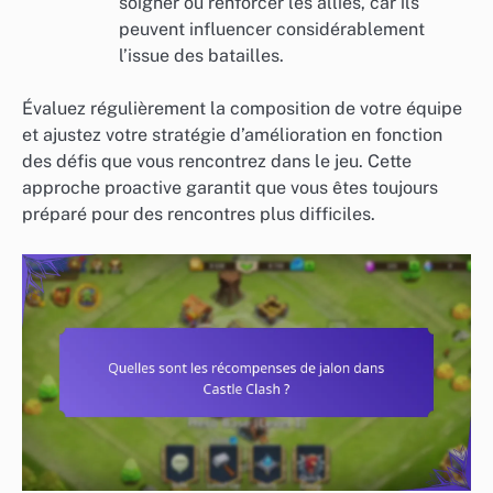
soigner ou renforcer les alliés, car ils
peuvent influencer considérablement
l’issue des batailles.
Évaluez régulièrement la composition de votre équipe
et ajustez votre stratégie d’amélioration en fonction
des défis que vous rencontrez dans le jeu. Cette
approche proactive garantit que vous êtes toujours
préparé pour des rencontres plus difficiles.