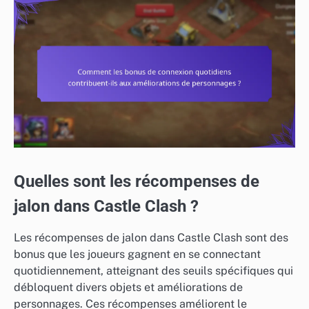
Quelles sont les récompenses de
jalon dans Castle Clash ?
Les récompenses de jalon dans Castle Clash sont des
bonus que les joueurs gagnent en se connectant
quotidiennement, atteignant des seuils spécifiques qui
débloquent divers objets et améliorations de
personnages. Ces récompenses améliorent le