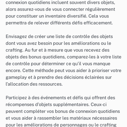
connexion quotidiens incluent souvent divers objets,
alors assurez-vous de vous connecter régulièrement
pour constituer un inventaire diversifié. Cela vous
permettra de relever différents défis efficacement.
Envisagez de créer une liste de contrôle des objets
dont vous avez besoin pour les améliorations ou le
crafting. Au fur et à mesure que vous recevez des
objets des bonus quotidiens, comparez-les à votre liste
de contrôle pour déterminer ce qu’il vous manque
encore. Cette méthode peut vous aider à prioriser votre
gameplay et à prendre des décisions éclairées sur
l’allocation des ressources.
Participez à des événements et défis qui offrent des
récompenses d’objets supplémentaires. Ceux-ci
peuvent compléter vos bonus de connexion quotidiens
et vous aider à rassembler les matériaux nécessaires
pour les améliorations de personnages ou le crafting