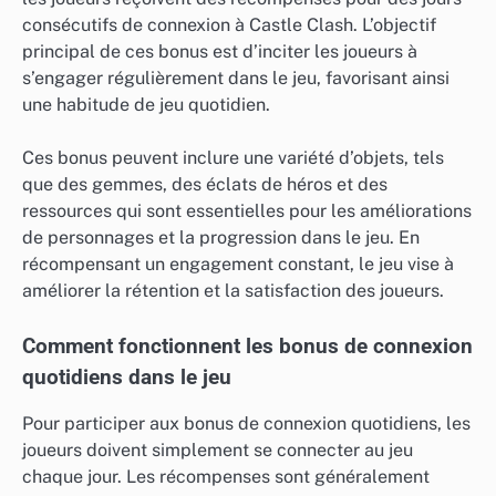
consécutifs de connexion à Castle Clash. L’objectif
principal de ces bonus est d’inciter les joueurs à
s’engager régulièrement dans le jeu, favorisant ainsi
une habitude de jeu quotidien.
Ces bonus peuvent inclure une variété d’objets, tels
que des gemmes, des éclats de héros et des
ressources qui sont essentielles pour les améliorations
de personnages et la progression dans le jeu. En
récompensant un engagement constant, le jeu vise à
améliorer la rétention et la satisfaction des joueurs.
Comment fonctionnent les bonus de connexion
quotidiens dans le jeu
Pour participer aux bonus de connexion quotidiens, les
joueurs doivent simplement se connecter au jeu
chaque jour. Les récompenses sont généralement