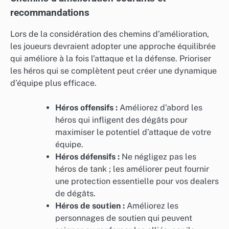
recommandations
Lors de la considération des chemins d’amélioration,
les joueurs devraient adopter une approche équilibrée
qui améliore à la fois l’attaque et la défense. Prioriser
les héros qui se complètent peut créer une dynamique
d’équipe plus efficace.
Héros offensifs :
Améliorez d’abord les
héros qui infligent des dégâts pour
maximiser le potentiel d’attaque de votre
équipe.
Héros défensifs :
Ne négligez pas les
héros de tank ; les améliorer peut fournir
une protection essentielle pour vos dealers
de dégâts.
Héros de soutien :
Améliorez les
personnages de soutien qui peuvent