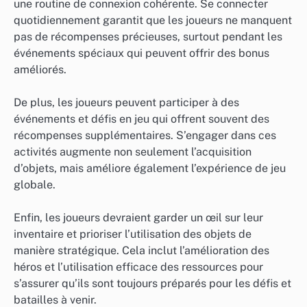
une routine de connexion cohérente. Se connecter
quotidiennement garantit que les joueurs ne manquent
pas de récompenses précieuses, surtout pendant les
événements spéciaux qui peuvent offrir des bonus
améliorés.
De plus, les joueurs peuvent participer à des
événements et défis en jeu qui offrent souvent des
récompenses supplémentaires. S’engager dans ces
activités augmente non seulement l’acquisition
d’objets, mais améliore également l’expérience de jeu
globale.
Enfin, les joueurs devraient garder un œil sur leur
inventaire et prioriser l’utilisation des objets de
manière stratégique. Cela inclut l’amélioration des
héros et l’utilisation efficace des ressources pour
s’assurer qu’ils sont toujours préparés pour les défis et
batailles à venir.