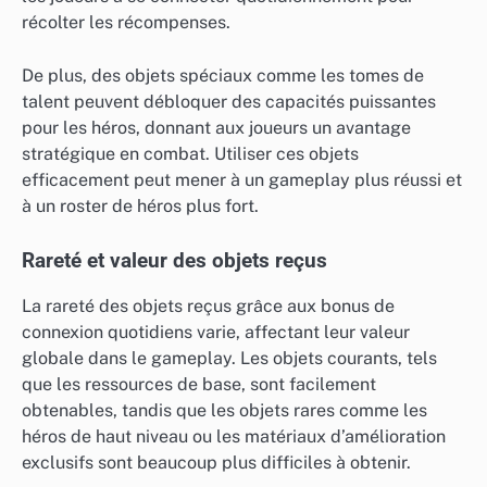
récolter les récompenses.
De plus, des objets spéciaux comme les tomes de
talent peuvent débloquer des capacités puissantes
pour les héros, donnant aux joueurs un avantage
stratégique en combat. Utiliser ces objets
efficacement peut mener à un gameplay plus réussi et
à un roster de héros plus fort.
Rareté et valeur des objets reçus
La rareté des objets reçus grâce aux bonus de
connexion quotidiens varie, affectant leur valeur
globale dans le gameplay. Les objets courants, tels
que les ressources de base, sont facilement
obtenables, tandis que les objets rares comme les
héros de haut niveau ou les matériaux d’amélioration
exclusifs sont beaucoup plus difficiles à obtenir.