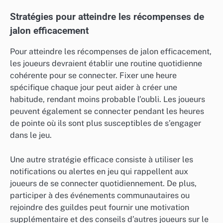
Stratégies pour atteindre les récompenses de
jalon efficacement
Pour atteindre les récompenses de jalon efficacement,
les joueurs devraient établir une routine quotidienne
cohérente pour se connecter. Fixer une heure
spécifique chaque jour peut aider à créer une
habitude, rendant moins probable l’oubli. Les joueurs
peuvent également se connecter pendant les heures
de pointe où ils sont plus susceptibles de s’engager
dans le jeu.
Une autre stratégie efficace consiste à utiliser les
notifications ou alertes en jeu qui rappellent aux
joueurs de se connecter quotidiennement. De plus,
participer à des événements communautaires ou
rejoindre des guildes peut fournir une motivation
supplémentaire et des conseils d’autres joueurs sur le