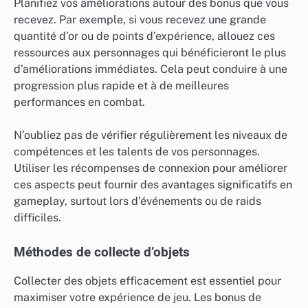
Planifiez vos améliorations autour des bonus que vous
recevez. Par exemple, si vous recevez une grande
quantité d’or ou de points d’expérience, allouez ces
ressources aux personnages qui bénéficieront le plus
d’améliorations immédiates. Cela peut conduire à une
progression plus rapide et à de meilleures
performances en combat.
N’oubliez pas de vérifier régulièrement les niveaux de
compétences et les talents de vos personnages.
Utiliser les récompenses de connexion pour améliorer
ces aspects peut fournir des avantages significatifs en
gameplay, surtout lors d’événements ou de raids
difficiles.
Méthodes de collecte d’objets
Collecter des objets efficacement est essentiel pour
maximiser votre expérience de jeu. Les bonus de