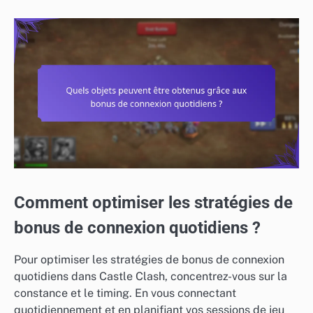
Comment optimiser les stratégies de
bonus de connexion quotidiens ?
Pour optimiser les stratégies de bonus de connexion
quotidiens dans Castle Clash, concentrez-vous sur la
constance et le timing. En vous connectant
quotidiennement et en planifiant vos sessions de jeu