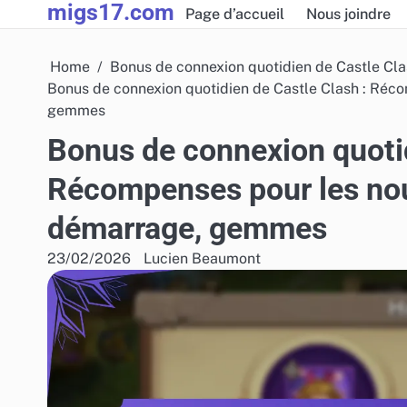
migs17.com
Skip
Page d’accueil
Nous joindre
to
content
Home
Bonus de connexion quotidien de Castle Cl
Bonus de connexion quotidien de Castle Clash : Réc
gemmes
Bonus de connexion quotid
Récompenses pour les nou
démarrage, gemmes
23/02/2026
Lucien Beaumont