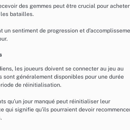
ecevoir des gemmes peut être crucial pour acheter
les batailles.
t un sentiment de progression et d’accomplisseme
ur.
s
iens, les joueurs doivent se connecter au jeu au
s sont généralement disponibles pour une durée
riode de réinitialisation.
s qu’un jour manqué peut réinitialiser leur
e qui signifie qu’ils pourraient devoir recommence
.