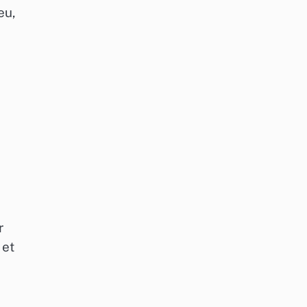
eu,
r
 et