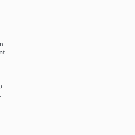
on
nt
u
t