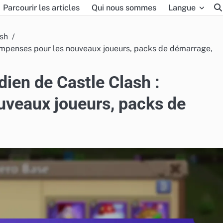
Parcourir les articles
Qui nous sommes
Langue
ash
ompenses pour les nouveaux joueurs, packs de démarrage,
ien de Castle Clash :
veaux joueurs, packs de