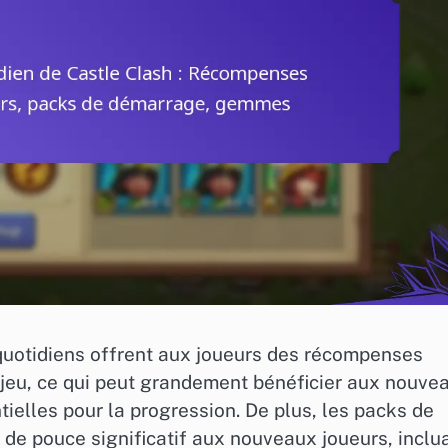
quotidiens offrent aux joueurs des récompenses
 jeu, ce qui peut grandement bénéficier aux nouve
ielles pour la progression. De plus, les packs de
de pouce significatif aux nouveaux joueurs, inclu