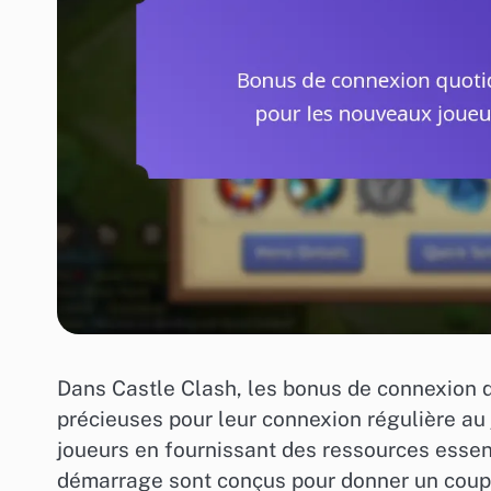
Dans Castle Clash, les bonus de connexion 
précieuses pour leur connexion régulière au
joueurs en fournissant des ressources essent
démarrage sont conçus pour donner un coup 