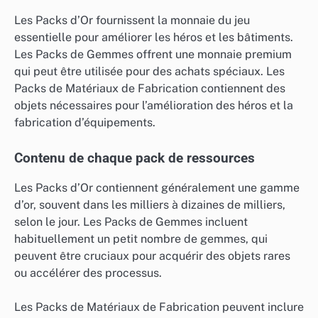
Les Packs d’Or fournissent la monnaie du jeu
essentielle pour améliorer les héros et les bâtiments.
Les Packs de Gemmes offrent une monnaie premium
qui peut être utilisée pour des achats spéciaux. Les
Packs de Matériaux de Fabrication contiennent des
objets nécessaires pour l’amélioration des héros et la
fabrication d’équipements.
Contenu de chaque pack de ressources
Les Packs d’Or contiennent généralement une gamme
d’or, souvent dans les milliers à dizaines de milliers,
selon le jour. Les Packs de Gemmes incluent
habituellement un petit nombre de gemmes, qui
peuvent être cruciaux pour acquérir des objets rares
ou accélérer des processus.
Les Packs de Matériaux de Fabrication peuvent inclure