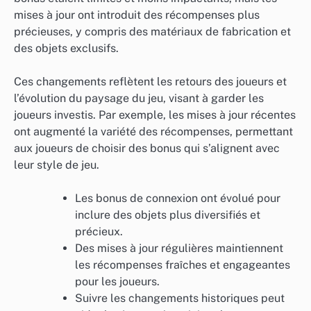
mises à jour ont introduit des récompenses plus
précieuses, y compris des matériaux de fabrication et
des objets exclusifs.
Ces changements reflètent les retours des joueurs et
l’évolution du paysage du jeu, visant à garder les
joueurs investis. Par exemple, les mises à jour récentes
ont augmenté la variété des récompenses, permettant
aux joueurs de choisir des bonus qui s’alignent avec
leur style de jeu.
Les bonus de connexion ont évolué pour
inclure des objets plus diversifiés et
précieux.
Des mises à jour régulières maintiennent
les récompenses fraîches et engageantes
pour les joueurs.
Suivre les changements historiques peut