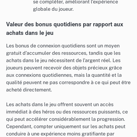
se compléter, améliorant l’expérience
globale du joueur.
Valeur des bonus quotidiens par rapport aux
achats dans le jeu
Les bonus de connexion quotidiens sont un moyen
gratuit d’accumuler des ressources, tandis que les
achats dans le jeu nécessitent de l’argent réel. Les
joueurs peuvent recevoir des objets précieux grâce
aux connexions quotidiennes, mais la quantité et la
qualité peuvent ne pas correspondre à ce qui peut être
acheté directement.
Les achats dans le jeu offrent souvent un accès
immédiat à des héros ou des ressources puissants, ce
qui peut accélérer considérablement la progression.
Cependant, compter uniquement sur les achats peut
conduire à une expérience moins gratifiante par