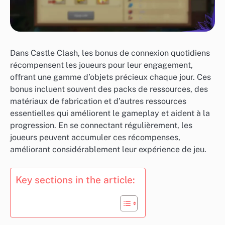
Dans Castle Clash, les bonus de connexion quotidiens
récompensent les joueurs pour leur engagement,
offrant une gamme d’objets précieux chaque jour. Ces
bonus incluent souvent des packs de ressources, des
matériaux de fabrication et d’autres ressources
essentielles qui améliorent le gameplay et aident à la
progression. En se connectant régulièrement, les
joueurs peuvent accumuler ces récompenses,
améliorant considérablement leur expérience de jeu.
Key sections in the article: