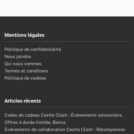
Mentions légales
Politique de confidentialité
Nous joindre
Qui nous sommes
Termes et conditions
Politique de cookies
Articles récents
Codes de cadeau Castle Clash : Événements saisonniers,
Offres à durée limitée, Bonus
Événements de collaboration Castle Clash : Récompenses