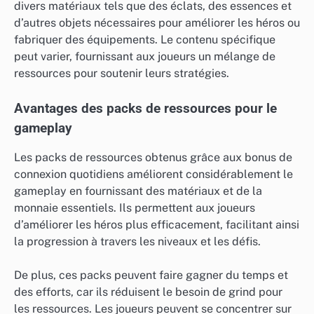
divers matériaux tels que des éclats, des essences et
d’autres objets nécessaires pour améliorer les héros ou
fabriquer des équipements. Le contenu spécifique
peut varier, fournissant aux joueurs un mélange de
ressources pour soutenir leurs stratégies.
Avantages des packs de ressources pour le
gameplay
Les packs de ressources obtenus grâce aux bonus de
connexion quotidiens améliorent considérablement le
gameplay en fournissant des matériaux et de la
monnaie essentiels. Ils permettent aux joueurs
d’améliorer les héros plus efficacement, facilitant ainsi
la progression à travers les niveaux et les défis.
De plus, ces packs peuvent faire gagner du temps et
des efforts, car ils réduisent le besoin de grind pour
les ressources. Les joueurs peuvent se concentrer sur