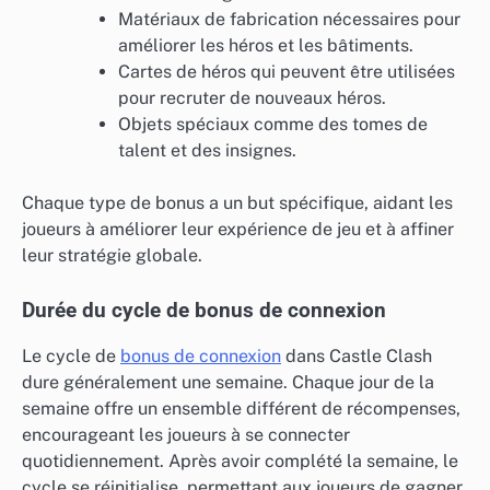
Matériaux de fabrication nécessaires pour
améliorer les héros et les bâtiments.
Cartes de héros qui peuvent être utilisées
pour recruter de nouveaux héros.
Objets spéciaux comme des tomes de
talent et des insignes.
Chaque type de bonus a un but spécifique, aidant les
joueurs à améliorer leur expérience de jeu et à affiner
leur stratégie globale.
Durée du cycle de bonus de connexion
Le cycle de
bonus de connexion
dans Castle Clash
dure généralement une semaine. Chaque jour de la
semaine offre un ensemble différent de récompenses,
encourageant les joueurs à se connecter
quotidiennement. Après avoir complété la semaine, le
cycle se réinitialise, permettant aux joueurs de gagner