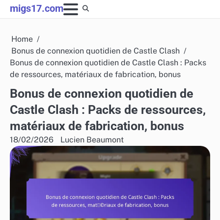
Skip
migs17.com
to
content
Home
Bonus de connexion quotidien de Castle Clash
Bonus de connexion quotidien de Castle Clash : Packs
de ressources, matériaux de fabrication, bonus
Bonus de connexion quotidien de
Castle Clash : Packs de ressources,
matériaux de fabrication, bonus
18/02/2026
Lucien Beaumont