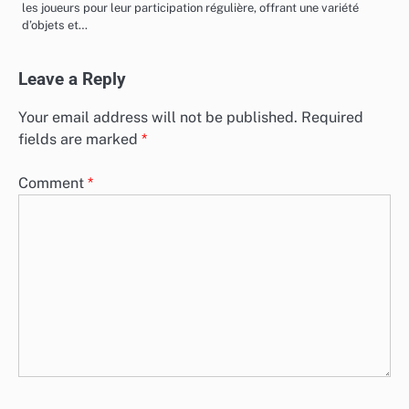
les joueurs pour leur participation régulière, offrant une variété
d’objets et…
Leave a Reply
Your email address will not be published.
Required
fields are marked
*
Comment
*