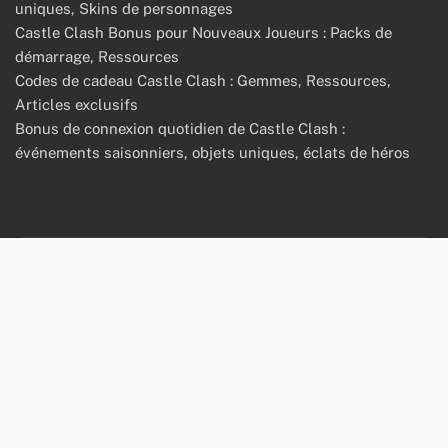
uniques, Skins de personnages
Castle Clash Bonus pour Nouveaux Joueurs : Packs de
démarrage, Ressources
Codes de cadeau Castle Clash : Gemmes, Ressources,
Articles exclusifs
Bonus de connexion quotidien de Castle Clash :
événements saisonniers, objets uniques, éclats de héros