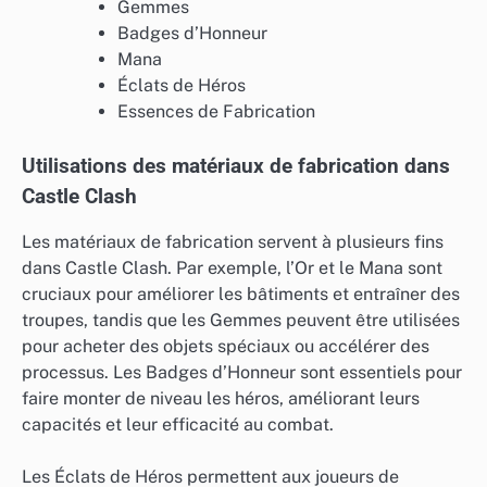
Gemmes
Badges d’Honneur
Mana
Éclats de Héros
Essences de Fabrication
Utilisations des matériaux de fabrication dans
Castle Clash
Les matériaux de fabrication servent à plusieurs fins
dans Castle Clash. Par exemple, l’Or et le Mana sont
cruciaux pour améliorer les bâtiments et entraîner des
troupes, tandis que les Gemmes peuvent être utilisées
pour acheter des objets spéciaux ou accélérer des
processus. Les Badges d’Honneur sont essentiels pour
faire monter de niveau les héros, améliorant leurs
capacités et leur efficacité au combat.
Les Éclats de Héros permettent aux joueurs de