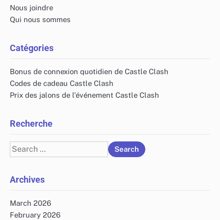
Nous joindre
Qui nous sommes
Catégories
Bonus de connexion quotidien de Castle Clash
Codes de cadeau Castle Clash
Prix des jalons de l'événement Castle Clash
Recherche
Search
for:
Archives
March 2026
February 2026