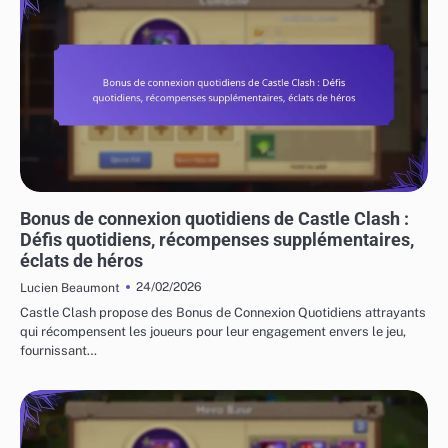
BONUS DE CONNEXION QUOTIDIEN DE CASTLE CLASH
Bonus de connexion quotidiens de Castle Clash :
Défis quotidiens, récompenses supplémentaires,
éclats de héros
24/02/2026
Lucien Beaumont
Castle Clash propose des Bonus de Connexion Quotidiens attrayants
qui récompensent les joueurs pour leur engagement envers le jeu,
fournissant…